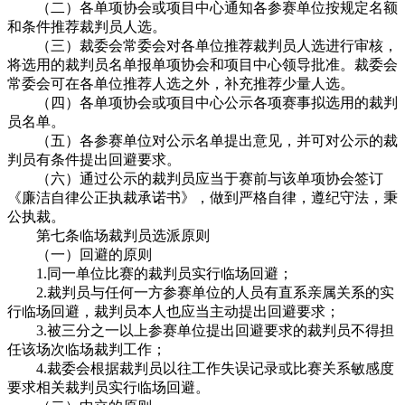
（二）各单项协会或项目中心通知各参赛单位按规定名额
和条件推荐裁判员人选。
（三）裁委会常委会对各单位推荐裁判员人选进行审核，
将选用的裁判员名单报单项协会和项目中心领导批准。裁委会
常委会可在各单位推荐人选之外，补充推荐少量人选。
（四）各单项协会或项目中心公示各项赛事拟选用的裁判
员名单。
（五）各参赛单位对公示名单提出意见，并可对公示的裁
判员有条件提出回避要求。
（六）通过公示的裁判员应当于赛前与该单项协会签订
《廉洁自律公正执裁承诺书》，做到严格自律，遵纪守法，秉
公执裁。
第七条临场裁判员选派原则
（一）回避的原则
1.同一单位比赛的裁判员实行临场回避；
2.裁判员与任何一方参赛单位的人员有直系亲属关系的实
行临场回避，裁判员本人也应当主动提出回避要求；
3.被三分之一以上参赛单位提出回避要求的裁判员不得担
任该场次临场裁判工作；
4.裁委会根据裁判员以往工作失误记录或比赛关系敏感度
要求相关裁判员实行临场回避。