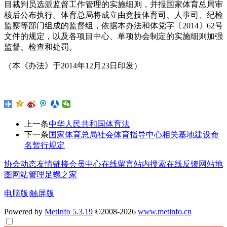
目裁判员选派监督工作管理的实施细则，并报国家体育总局审
核后公布执行。体育总局将成立由竞技体育司、人事司、纪检
监察等部门组成的监督组，依据本办法和体党字〔2014〕62号
文件的规定，以及各项目中心、单项协会制定的实施细则加强
监督、检查和处罚。
（本《办法》于2014年12月23日印发）
上一条
中华人民共和国体育法
下一条
国家体育总局社会体育指导中心相关基地建设命
名暂行规定
协会动态
友情链接
会员中心
在线留言
站内搜索
在线反馈
网站地
图
网站管理
足螺之家
电脑版
|
触屏版
Powered by
MetInfo 5.3.19
©2008-2026
www.metinfo.cn