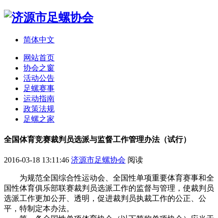
简体中文
网站首页
协会之窗
活动公告
足螺赛事
运动指南
政策法规
足螺之家
全国体育竞赛裁判员选派与监督工作管理办法（试行）
2016-03-18 13:11:46
济源市足螺协会
阅读
为规范全国综合性运动会、全国性单项重要体育赛事和全
国性体育俱乐部联赛裁判员选派工作的监督与管理，使裁判员
选派工作更加公开、透明，促进裁判员执裁工作的公正、公
平，特制定本办法。