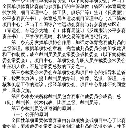
第一条全国性单项体育协会（以下简称单项协会）应当于
全国单项体育比赛前与参赛队伍的主管单位（省区市体育局竞
技学院、项目管理中心、体工队、俱乐部等）签订《反腐廉洁
公平参赛责任书》。体育总局各运动项目管理中心（以下简称
项目中心）应当于全国综合性运动会赛前与各参赛的省区市
（青运会、冬运会为地、市）体育局签订《反腐廉洁公平参赛
责任书》，严禁假赛黑哨、权钱交易等违法违纪行为。
第二条充分发挥单项协会作用，加强对体育竞赛裁判员的
监督管理。根据单项协会章程，完善裁判员委员会的组织建设
和工作制度，成立裁判员委员会常委会或执委会（以下简称裁
委会常委会）。项目中心、单项协会专职人员在裁委会常委会
中任职人数，不超过常委总数的五分之一。
第三条裁委会常委会在单项协会和项目中心的指导和监管
下，按照本办法，提出裁判员的培训、推荐、选派、管理、考
核和奖惩工作的建议，报经单项协会、项目中心集体研究同意
后，具体实施。
第四条本办法所称裁判员包含赛事仲裁委员会成员、总
（副）裁判长、技术代表、比赛监督、裁判员等。
第五条裁判员选派遵循的原则：
（一）公开的原则
全国性单项重要体育赛事由各单项协会或项目中心于比赛
举办前，要求裁委会常委会研究制定裁判员的选派办法，并予