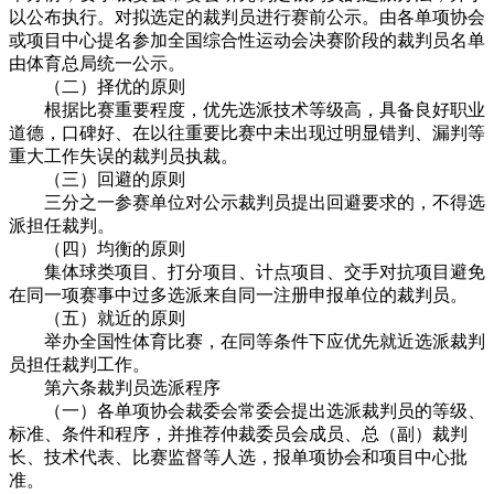
以公布执行。对拟选定的裁判员进行赛前公示。由各单项协会
或项目中心提名参加全国综合性运动会决赛阶段的裁判员名单
由体育总局统一公示。
（二）择优的原则
根据比赛重要程度，优先选派技术等级高，具备良好职业
道德，口碑好、在以往重要比赛中未出现过明显错判、漏判等
重大工作失误的裁判员执裁。
（三）回避的原则
三分之一参赛单位对公示裁判员提出回避要求的，不得选
派担任裁判。
（四）均衡的原则
集体球类项目、打分项目、计点项目、交手对抗项目避免
在同一项赛事中过多选派来自同一注册申报单位的裁判员。
（五）就近的原则
举办全国性体育比赛，在同等条件下应优先就近选派裁判
员担任裁判工作。
第六条裁判员选派程序
（一）各单项协会裁委会常委会提出选派裁判员的等级、
标准、条件和程序，并推荐仲裁委员会成员、总（副）裁判
长、技术代表、比赛监督等人选，报单项协会和项目中心批
准。