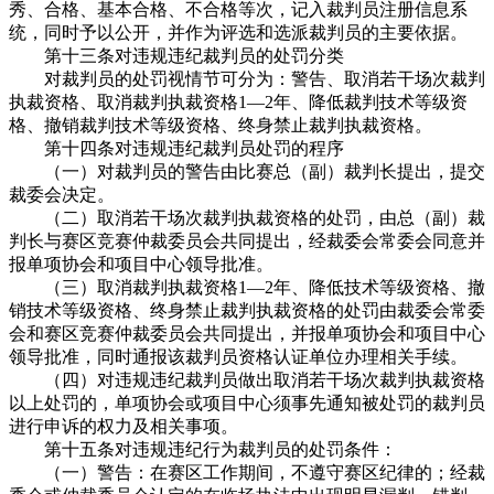
秀、合格、基本合格、不合格等次，记入裁判员注册信息系
统，同时予以公开，并作为评选和选派裁判员的主要依据。
第十三条对违规违纪裁判员的处罚分类
对裁判员的处罚视情节可分为：警告、取消若干场次裁判
执裁资格、取消裁判执裁资格1—2年、降低裁判技术等级资
格、撤销裁判技术等级资格、终身禁止裁判执裁资格。
第十四条对违规违纪裁判员处罚的程序
（一）对裁判员的警告由比赛总（副）裁判长提出，提交
裁委会决定。
（二）取消若干场次裁判执裁资格的处罚，由总（副）裁
判长与赛区竞赛仲裁委员会共同提出，经裁委会常委会同意并
报单项协会和项目中心领导批准。
（三）取消裁判执裁资格1—2年、降低技术等级资格、撤
销技术等级资格、终身禁止裁判执裁资格的处罚由裁委会常委
会和赛区竞赛仲裁委员会共同提出，并报单项协会和项目中心
领导批准，同时通报该裁判员资格认证单位办理相关手续。
（四）对违规违纪裁判员做出取消若干场次裁判执裁资格
以上处罚的，单项协会或项目中心须事先通知被处罚的裁判员
进行申诉的权力及相关事项。
第十五条对违规违纪行为裁判员的处罚条件：
（一）警告：在赛区工作期间，不遵守赛区纪律的；经裁