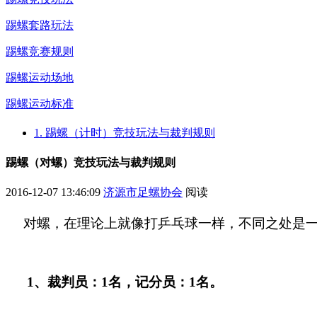
踢螺套路玩法
踢螺竞赛规则
踢螺运动场地
踢螺运动标准
1. 踢螺（计时）竞技玩法与裁判规则
踢螺（对螺）竞技玩法与裁判规则
2016-12-07 13:46:09
济源市足螺协会
阅读
对螺，在理论上就像打乒乓球一样，不同之处是
1、裁判员：1名，记分员：1名。