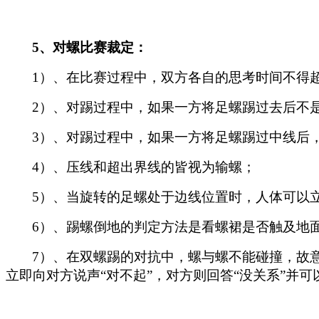
5、对螺
比赛裁定
：
1）、在比赛过程中，双方各自的思考时间不得
2）、对踢过程中，如果一方将足螺踢过去后不
3）、对踢过程中，如果一方将足螺踢过中线后
4）、压线和超出界线的皆视为输螺；
5）、当旋转的足螺处于边线位置时，人体可以
6）、踢螺倒地的判定方法是看螺裙是否触及地
7）、在双螺踢的对抗中，螺与螺不能碰撞，故
立即向对方说声“对不起”，对方则回答“没关系”并