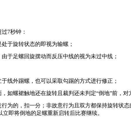
超过7秒钟：
是处于旋转状态的即视为输螺；
，由于足螺回旋摆动而反压中线的视为未过中线；
立于线外踢螺，也可以采取勾踢的方式进行修正；
面，如螺裙触地还在旋转且裁判还未判定“倒地”前，对
意行为的，扣一分；非故意行为且双方都保持旋转状态
可以立即将倒地的足螺重新启转后比赛继续。