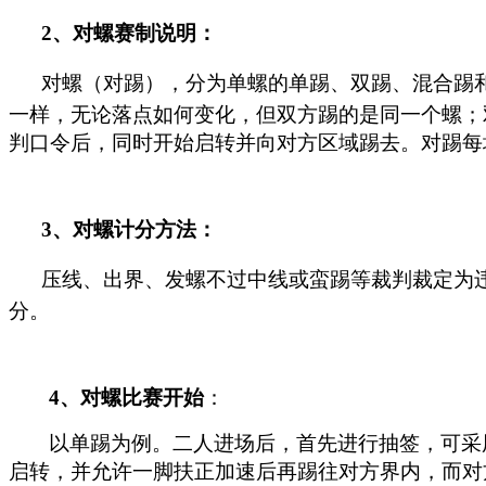
2、对螺
赛制说明
：
对螺（对踢），分为单螺的单踢、双踢、混合踢
一样，无论落点如何变化，但双方踢的是同一个螺；
判口令后，同时开始启转并向对方区域踢去。对踢每
3、对螺
计分方法
：
压线、出界、发螺不过中线或蛮踢等裁判裁定为
分。
4、对螺
比赛开始
：
以单踢为例。二人进场后，首先进行抽签，可采
启转，并允许一脚扶正加速后再踢往对方界内，而对