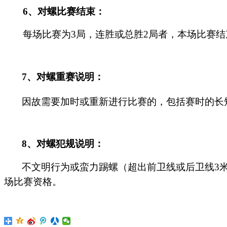
6、
对螺
比赛结束：
每场比赛为3局，连胜或总胜2局者，本场比赛
7、
对螺
重赛说明：
因故需要加时或重新进行比赛的，包括赛时的长
8、对螺犯规说明：
不文明行为或蛮力踢螺（超出前卫线或后卫线3
场比赛资格。