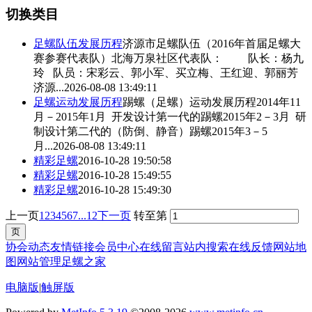
切换类目
足螺
队伍发展历程
济源市
足螺
队伍（2016年首届
足螺
大
赛参赛代表队）北海万泉社区代表队： 队长：杨九
玲 队员：宋彩云、郭小军、买立梅、王红迎、郭丽芳
济源...
2026-08-08 13:49:11
足螺
运动发展历程
踢螺（
足螺
）运动发展历程2014年11
月－2015年1月 开发设计第一代的踢螺2015年2－3月 研
制设计第二代的（防倒、静音）踢螺2015年3－5
月...
2026-08-08 13:49:11
精彩
足螺
2016-10-28 19:50:58
精彩
足螺
2016-10-28 15:49:55
精彩
足螺
2016-10-28 15:49:30
上一页
1
2
3
4
5
6
7
...12
下一页
转至第
协会动态
友情链接
会员中心
在线留言
站内搜索
在线反馈
网站地
图
网站管理
足螺之家
电脑版
|
触屏版